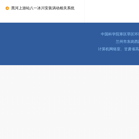
黑河上游站八一冰川安装涡动相关系统
中国科学院寒区旱区环境与
兰州市东岗西路32
计算机网络室、甘肃省高性能网