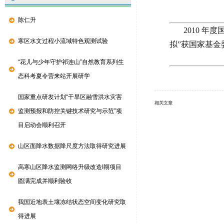
陈仁升
2010 年度
寒区水文过程小流域特色观测试验
拟”获国家基金
“花儿与少年守护祁连山”自然教育系列生
态科考夏令营来站开展研学
国家重点研发计划“干旱区融雪洪水灾害
相关文章
监测预报和防控关键技术研究与示范”项
目启动会顺利召开
山区面降水数据降尺度方法取得研究进展
高寒山区降水监测网络升级改造I期项目
圆满完成并顺利验收
我国近地表土壤冻结状态空间变化研究取
得进展